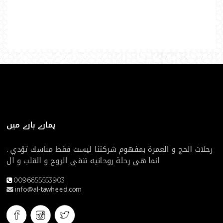
ہمارے بارے میں
رحلات الحج و العمرة بمفهوم شركتنا ليست فقط مناسك تؤدي .
انما هى رحلة روحانيه تنقى الروح و القلب و ال
0096655553903
info@al-tawheed.com