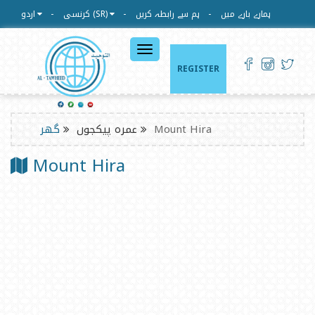
ہمارے بارے میں
ہم سے رابطہ کریں
کرنسی (SR)
اردو
القائمة
الرئيسية
REGISTER
Mount Hira
عمرہ پیکجوں
گھر
Mount Hira