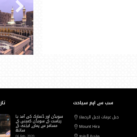
سب سے اہم سیاحت
تاز
سویڈن اور ڈنمارک کی آمد یا
جبل عرفات (جبل الرحمة)
ریاست کے سویڈن کمپنی کے
مسافر سے ہمارے ایجنٹ کے
Mount Hira
ساتھ
مقبرة البقيع
06 Feb, 2020