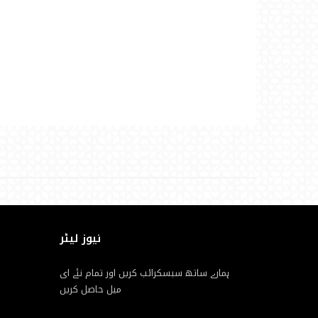
نیوز لیٹر
ہمارے ساتھ سبسکرائب کریں اور تمام نئے ای
میل حاصل کریں