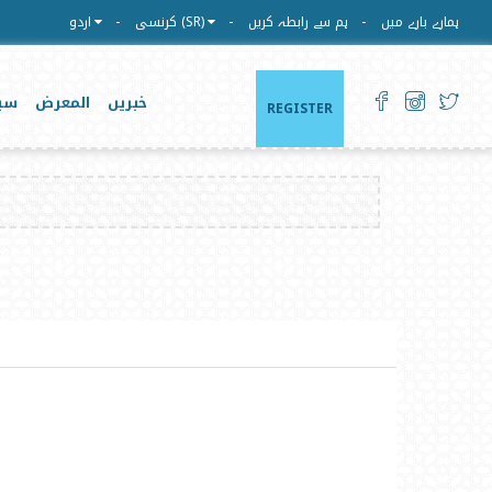
ہمارے بارے میں
ہم سے رابطہ کریں
کرنسی (SR)
اردو
خبریں
المعرض
سی
REGISTER