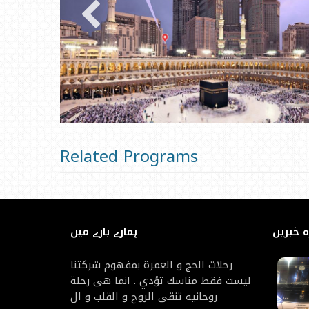
Related Programs
ہ خبریں
ہمارے بارے میں
رحلات الحج و العمرة بمفهوم شركتنا
ليست فقط مناسك تؤدي . انما هى رحلة
روحانيه تنقى الروح و القلب و ال