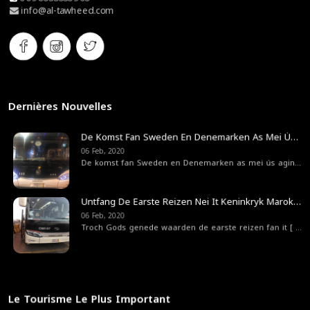
info@al-tawheed.com
Dernières Nouvelles
De Komst Fan Sweden En Denemarken As Mei Ús Agint Fan 'e Steat Bedriuwsreizger Fan Swedenr
06 Feb, 2020
De komst fan Sweden en Denemarken as mei ús agint
[ ..
Untfang De Earste Reizen Nei It Keninkryk Marokko
06 Feb, 2020
Troch Gods genede waarden de earste reizen fan it
[ ... ]
Le Tourisme Le Plus Important